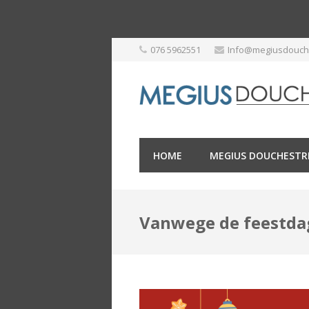
Skip
076 5962551
Info@megiusdouche
to
content
HOME
MEGIUS DOUCHESTR
Vanwege de feestda