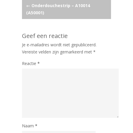
Post
←
Onderdouchestrip – A10014
(A50001)
navigation
Geef een reactie
Je e-mailadres wordt niet gepubliceerd.
Vereiste velden zijn gemarkeerd met
*
Reactie
*
Naam
*