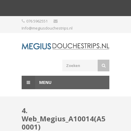
Skip
076 5962551
to
Info@megiusdouchestrips.nl
content
MENU
4.
Web_Megius_A10014(A5
0001)