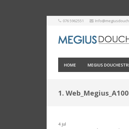
Skip
076 5962551
Info@megiusdouche
to
content
HOME
MEGIUS DOUCHESTR
1. Web_Megius_A10
4
jul