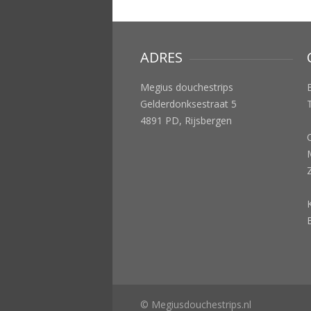
ADRES
Megius douchestrips
Gelderdonksestraat 5
4891 PD, Rijsbergen
M
© Megiusdouchestrips.nl