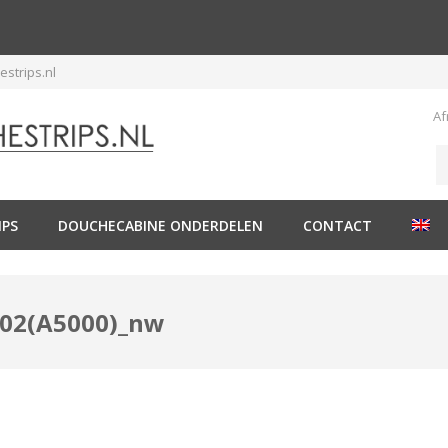
strips.nl
Af
IPS
DOUCHECABINE ONDERDELEN
CONTACT
002(A5000)_nw