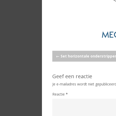
Post
←
Set horizontale onderstrippen
navigation
Geef een reactie
Je e-mailadres wordt niet gepubliceerd
Reactie
*