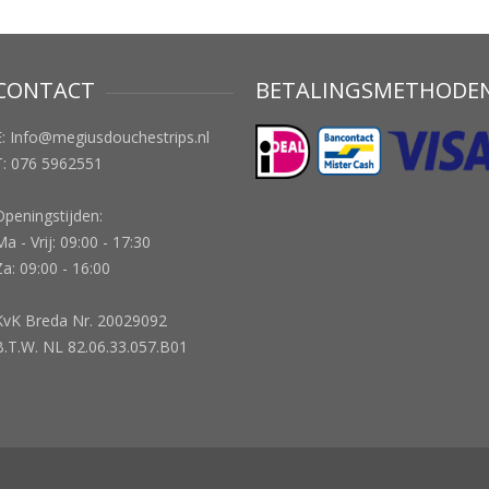
CONTACT
BETALINGSMETHODE
E:
Info@megiusdouchestrips.nl
T: 076 5962551
Openingstijden:
a - Vrij: 09:00 - 17:30
Za: 09:00 - 16:00
KvK Breda Nr. 20029092
B.T.W. NL 82.06.33.057.B01