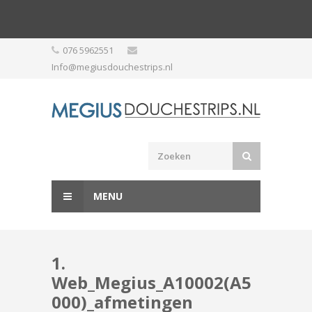
Skip
076 5962551
to
Info@megiusdouchestrips.nl
content
MENU
1.
Web_Megius_A10002(A5
000)_afmetingen