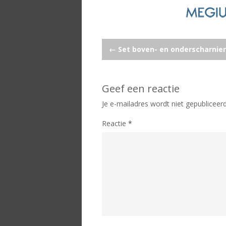
Post
←
Set boven- en onderscharnier
navigation
Geef een reactie
Je e-mailadres wordt niet gepubliceerd
Reactie
*