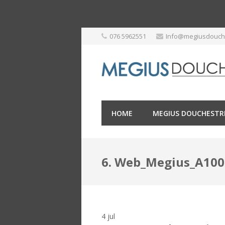
Skip
076 5962551
Info@megiusdouche
to
content
HOME
MEGIUS DOUCHESTR
6. Web_Megius_A10
4
jul