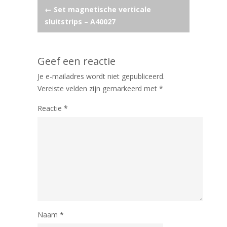
Post
←
Set magnetische verticale
sluitstrips – A40027
navigation
Geef een reactie
Je e-mailadres wordt niet gepubliceerd.
Vereiste velden zijn gemarkeerd met
*
Reactie
*
Naam
*