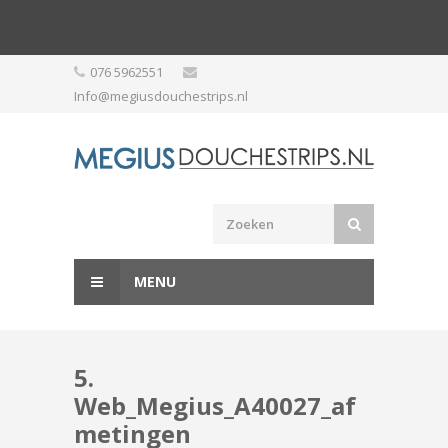
Skip
076 5962551
to
Info@megiusdouchestrips.nl
content
MENU
5.
Web_Megius_A40027_af
metingen